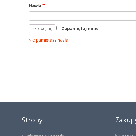
Hasło
*
Zapamiętaj mnie
Nie pamiętasz hasła?
Strony
Zakup