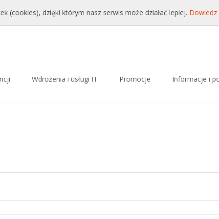
onet.pl
ek (cookies), dzięki którym nasz serwis może działać lepiej.
Dowiedz 
ncji
Wdrożenia i usługi IT
Promocje
Informacje i p