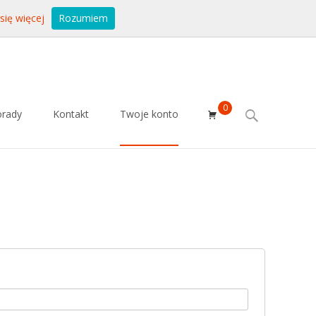
się więcej
Rozumiem
0
Search
orady
Kontakt
Twoje konto
for: