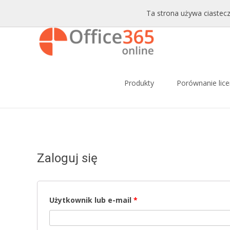
Sprzedaż i wsparcie:
+48 228771525
Email:
sklep@c
Ta strona używa ciastecz
Skip to content
Produkty
Porównanie lice
Zaloguj się
Użytkownik lub e-mail
*