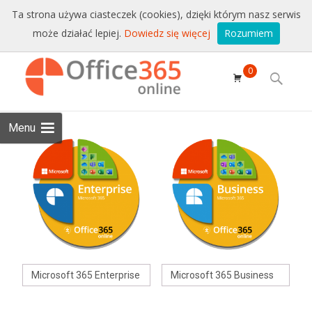
Sprzedaż i wsparcie:
+48 228771525
Ta strona używa ciasteczek (cookies), dzięki którym nasz serwis
może działać lepiej.
Dowiedz się więcej
Rozumiem
Email:
sklep@conet.pl
Skip to
0
content
Search
for:
Menu
Microsoft 365 Enterprise
Microsoft 365 Business