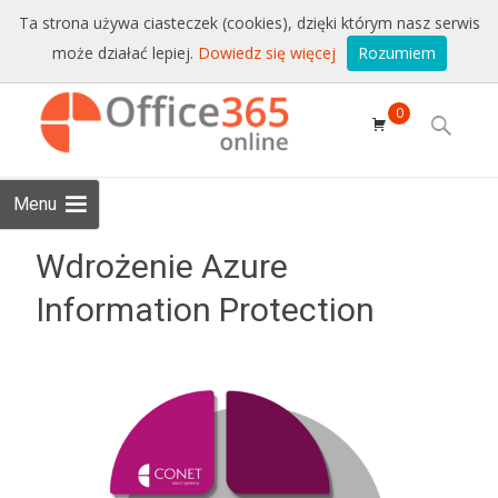
Sprzedaż i wsparcie:
+48 228771525
Ta strona używa ciasteczek (cookies), dzięki którym nasz serwis
może działać lepiej.
Dowiedz się więcej
Rozumiem
Email:
sklep@conet.pl
Skip to
0
content
Search
for:
Menu
Wdrożenie Azure
Information Protection