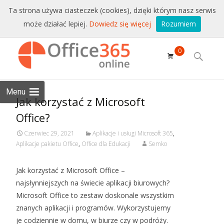
Sprzedaż i wsparcie:
+48 228771525
Ta strona używa ciasteczek (cookies), dzięki którym nasz serwis
może działać lepiej.
Dowiedz się więcej
Rozumiem
Email:
sklep@conet.pl
Skip to
0
content
Search
for:
Menu
Jak korzystać z Microsoft
Office?
Czerwiec 29, 2021
Aplikacje i usługi Microsoft 365
,
Aplikacje pakietu Office
,
Office dla Edukacji
Semko
Jak korzystać z Microsoft Office –
najsłynniejszych na świecie aplikacji biurowych?
Microsoft Office to zestaw doskonale wszystkim
znanych aplikacji i programów. Wykorzystujemy
je codziennie w domu, w biurze czy w podróży.