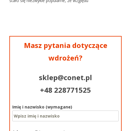
stało się niezwykle popularne, ze względu
Czytaj więcej…
Masz pytania dotyczące
wdrożeń?
sklep@conet.pl
+48 228771525
Imię i nazwisko (wymagane)