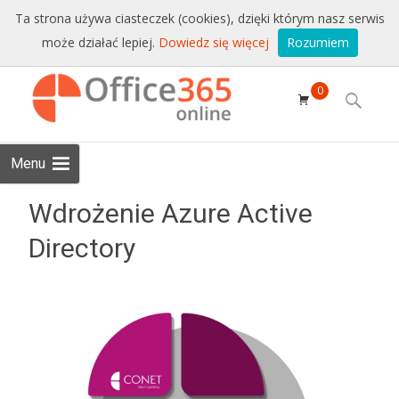
Sprzedaż i wsparcie:
+48 228771525
Ta strona używa ciasteczek (cookies), dzięki którym nasz serwis
może działać lepiej.
Dowiedz się więcej
Rozumiem
Email:
sklep@conet.pl
Skip to
0
content
Search
for:
Menu
Wdrożenie Azure Active
Directory