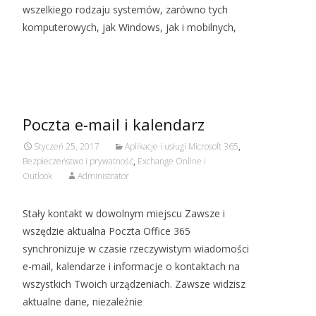
wszelkiego rodzaju systemów, zarówno tych
komputerowych, jak Windows, jak i mobilnych,
Czytaj więcej…
Poczta e-mail i kalendarz
Styczeń 25, 2017
Aplikacje i usługi Microsoft 365
,
Bezpieczeństwo i prywatność
,
Exchange Online i
Outlook
Administrator
Stały kontakt w dowolnym miejscu Zawsze i
wszędzie aktualna Poczta Office 365
synchronizuje w czasie rzeczywistym wiadomości
e-mail, kalendarze i informacje o kontaktach na
wszystkich Twoich urządzeniach. Zawsze widzisz
aktualne dane, niezależnie