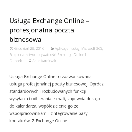
Usługa Exchange Online –
profesjonalna poczta
biznesowa
Grudzień 28, 2016
Aplikacje i usługi Microsoft 365
,
Bezpieczeństwo i prywatność
,
Exchange Online i
Outlook
Anita Karolczak
Usługa Exchange Online to zaawansowana
usługa profesjonalnej poczty biznesowej. Oprócz
standardowych i rozbudowanych funkcji
wysyłania i odbierania e-maili, zapewnia dostęp
do kalendarza, współdzielenie go ze
współpracownikami i zintegrowanie bazy
kontaktów. Z Exchange Online
Czytaj więcej…