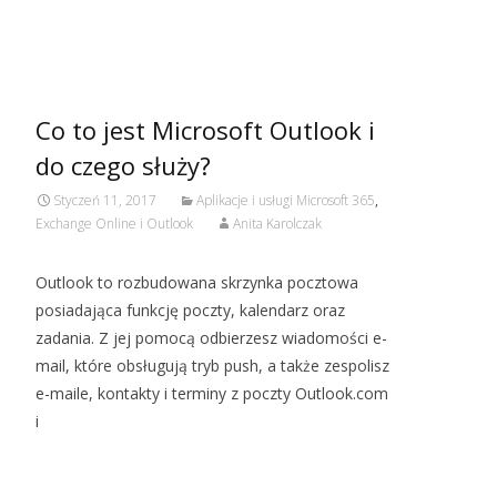
Czytaj więcej…
Co to jest Microsoft Outlook i
do czego służy?
Styczeń 11, 2017
Aplikacje i usługi Microsoft 365
,
Exchange Online i Outlook
Anita Karolczak
Outlook to rozbudowana skrzynka pocztowa
posiadająca funkcję poczty, kalendarz oraz
zadania. Z jej pomocą odbierzesz wiadomości e-
mail, które obsługują tryb push, a także zespolisz
e-maile, kontakty i terminy z poczty Outlook.com
i
Czytaj więcej…