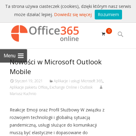
Sprzedaż i wsparcie:
+48 228771525
Ta strona używa ciasteczek (cookies), dzięki którym nasz serwis
może działać lepiej.
Dowiedz się więcej
Rozumiem
Email:
sklep@conet.pl
Skip to
0
content
Search
for:
Menu
Nowości w Microsoft Outlook
Mobile
Styczeń 19, 2021
Aplikacje i usługi Microsoft 365
,
Aplikacje pakietu Office
,
Exchange Online i Outlook
Mariusz Kuchnio
Reakcje Emoji oraz Profil Służbowy W związku z
rozwojem technologii i globalną sytuacją
pandemiczną, usługi służące do komunikacji
muszą być elastyczne i dopasowane do