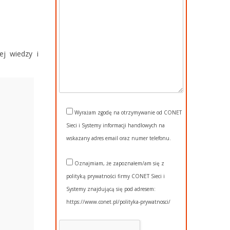
ej wiedzy i
Wyrażam zgodę na otrzymywanie od CONET
Sieci i Systemy informacji handlowych na
wskazany adres email oraz numer telefonu.
Oznajmiam, że zapoznałem/am się z
polityką prywatności firmy CONET Sieci i
Systemy znajdującą się pod adresem:
https://www.conet.pl/polityka-prywatnosci/