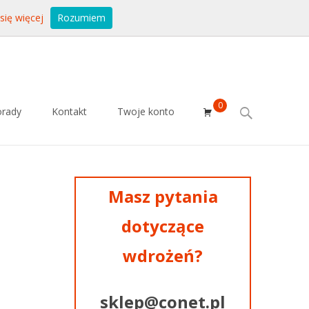
się więcej
Rozumiem
0
Search
orady
Kontakt
Twoje konto
for:
Masz pytania
dotyczące
wdrożeń?
sklep@conet.pl