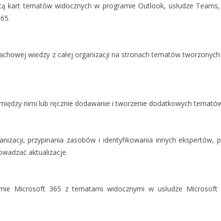
ą kart tematów widocznych w programie Outlook, usłudze Teams,
365.
 fachowej wiedzy z całej organizacji na stronach tematów tworzonyc
 między nimi lub ręcznie dodawanie i tworzenie dodatkowych temató
zacji, przypinania zasobów i identyfikowania innych ekspertów, 
owadzać aktualizacje.
mie Microsoft 365 z tematami widocznymi w usłudze Microsoft