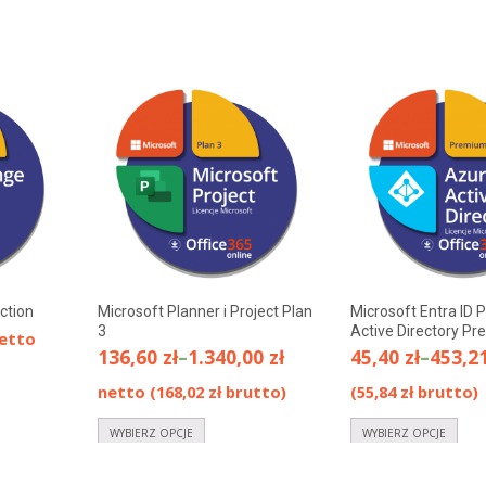
ction
Microsoft Planner i Project Plan
Microsoft Entra ID 
3
Active Directory P
etto
136,60
zł
–
1.340,00
zł
45,40
zł
–
453,2
netto (
168,02
zł
brutto)
(
55,84
zł
brutto)
WYBIERZ OPCJE
WYBIERZ OPCJE