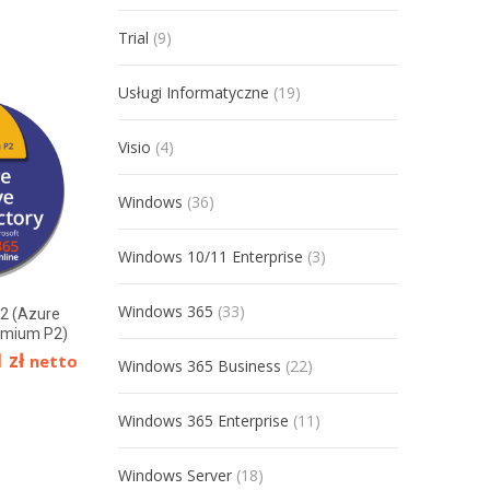
Trial
(9)
Usługi Informatyczne
(19)
Visio
(4)
Windows
(36)
Windows 10/11 Enterprise
(3)
Windows 365
(33)
P2 (Azure
OneDrive dla Biznesu Plan 2
Microsoft Projec
remium P2)
Essentials
45,70
zł
–
450,00
zł
netto
1
zł
32,00
zł
–
340
netto
Windows 365 Business
(22)
(
56,21
zł
brutto)
(
39,36
zł
brutt
CZYTAJ DALEJ
Windows 365 Enterprise
(11)
WYBIERZ OPCJE
Windows Server
(18)