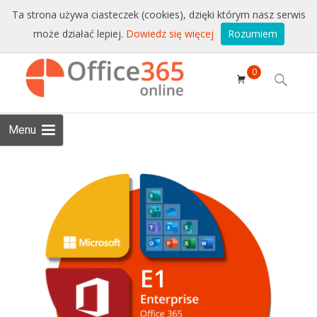
Sprzedaż i wsparcie:
+48 228771525
Ta strona używa ciasteczek (cookies), dzięki którym nasz serwis
może działać lepiej.
Dowiedz się więcej
Rozumiem
Email:
sklep@conet.pl
Skip to
0
content
Search
for:
Menu