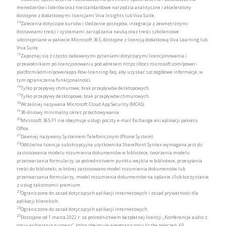
menedżerów i liderów oraz niestandardowe narzędzia analityczne i akceleratory
dostępne z dodatkowymi licencjami Viva Insights lub Viva Suite.
14
Zalecenia dotyczące kursów i śledzenie postępów, integracja z zewnętrznymi
dostawcami treści i systemami zarządzania nauką oraz treści szkoleniowe
udostępniane w pakiecie Microsoft 365, dostępne z licencją dodatkową Viva Learning lub
Viva Suite.
15
Zapoznaj się z często zadawanymi pytaniami dotyczącymi licencjonowania i
przewodnikiem po licencjonowaniu pod adresem https://docs.microsoft.com/power-
platform/admin/powerapps-flow-licensing-faq, aby uzyskać szczegółowe informacje, w
tym ograniczenia funkcjonalności.
16
Tylko przepływy chmurowe; brak przepływów desktopowych.
17
Tylko przepływy desktopowe; brak przepływów chmurowych.
18
Wcześniej nazywana Microsoft Cloud App Security (MCAS).
19
30-dniowy minimalny okres przechowywania.
20
Microsoft 365 F1 nie obejmuje usługi poczty e-mail Exchange ani aplikacji pakietu
Office.
21
Dawniej nazywany Systemem Telefonicznym (Phone System).
22
Oddzielna licencja subskrypcyjna użytkownika SharePoint Syntex wymagana jest do
zastosowania modelu rozumienia dokumentów w bibliotece, tworzenia modelu
przetwarzania formularzy za pośrednictwem punktu wejścia w bibliotece, przesyłania
treści do biblioteki, w której zastosowano model rozumienia dokumentów lub
przetwarzania formularzy, model rozumienia dokumentów na żądanie i/lub korzystanie
z usług taksonomii premium.
23
Ograniczone do zasad dotyczących aplikacji internetowych i zasad prywatności dla
aplikacji klienckich.
24
Ograniczone do zasad dotyczących aplikacji internetowych.
25
Dostępne od 1 marca 2022 r. za pośrednictwem bezpłatnej licencji „Konferencje audio z
opcją wybierania numeru”, która obejmuje nieograniczoną liczbę połączeń, 60