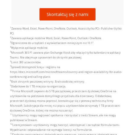
Skontaktuj się z nami
1
Zawiera Word, Excel, PowerPoint, OneNote, Outlook, Access (tylko PC) i Publisher (tylko
PC).
2
Zawiera aplikacje mobilne Word, Excel, PowerPoint, Outlook i OneNote.
3
Ograniczone do urządzeń z wyświetlaczem mniejszym niż 10.1”.
4
Wyłącznie aplikacje mobilne.
5
Microsoft 365 F1 zawiera plan Exchange Kiosk aby włączyć tylko kalendarz w aplikacji
Teams. Nie obejmuje uprawnień do skrzynki pocztowej.
6
Limit 300 uczestników.
7
Sprawdź dostępność kraju i regionu na
https://docs.microsoft.com/microsoftteams/country-and-region-availability-for-audio-
conferencing-and-calling-plans
8
Brak skrzynki pocztowej witryny. Brak osobistej witryny.
9
Dodatkowe do 1 TB miejsca na organizację.
10
Firma Microsoft zapewni do 5 TB początkowej przestrzeni dyskowej OneDrive na
użytkownika na podstawie domyślnego przydziału dla dzierżawcy. O dodatkową
przestrzeń dyskową można poprosić, kontaktując się z pomocą techniczną firmy
Microsoft. Subskrypcje dla mniej niż pięciu użytkowników otrzymały 1 TB przestrzeni
dyskowej OneDrive, której nie można rozszerzyć.
11
Użytkownicy mogą nagrywać spotkania i korzystać z treści Stream, ale nie mogą
publikować w Stream.
12
Licencjonowani użytkownicy mogą tworzyć, udostępniać i zarządzać formularzami.
Wypełnianie i odpowiadanie nie wymaga licencji na Formularze.
13
Osobiste spostrzeżenia i doświadczenia premium, spostrzeżenia i doświadczenia