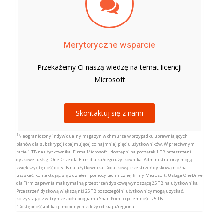
Merytoryczne wsparcie
Przekażemy Ci naszą wiedzę na temat licencji
Microsoft
Skontaktuj się z nami
1
Nieograniczony indywidualny magazyn w chmurze w przypadku uprawniających
planów dla subskrypcji obejmującej co najmniej pięciu użytkowników. W przeciwnym
razie 1 TB na użytkownika. Firma Microsoft udostępni na początek 1 TB przestrzeni
dyskowej usługi OneDrive dla Firm dla każdego użytkownika. Administratorzy mogą
zwiększyć tę ilość do 5 TB na użytkownika. Dodatkową przestrzeń dyskową można
uzyskać, kontaktując się z działem pomocy technicznej firmy Microsoft. Usługa OneDrive
dla Firm zapewnia maksymalną przestrzeń dyskową wynoszącą 25 TB na użytkownika.
Przestrzeń dyskową większą niż 25 TB poszczególni użytkownicy mogą uzyskać,
korzystając z witryn zespołu programu SharePoint o pojemności 25 TB.
2
Dostępność aplikacji mobilnych zależy od kraju/regionu.