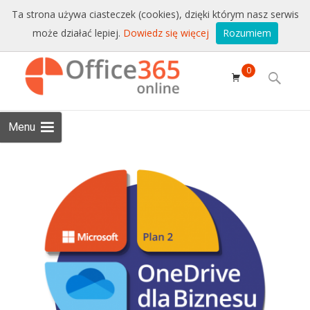
Sprzedaż i wsparcie:
+48 228771525
Ta strona używa ciasteczek (cookies), dzięki którym nasz serwis
może działać lepiej.
Dowiedz się więcej
Rozumiem
Email:
sklep@conet.pl
Skip to
0
content
Search
for:
Menu