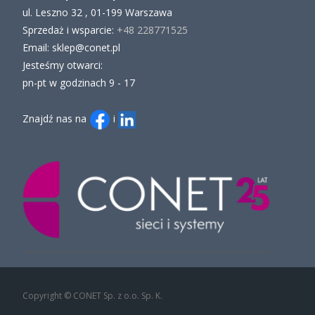
ul. Leszno 32 , 01-199 Warszawa
Sprzedaż i wsparcie:
+48 228771525
Email: sklep@conet.pl
Jesteśmy otwarci:
pn-pt w godzinach 9 - 17
Znajdź nas na
i
Copyright © CONET Sp. z o.o. Sp. K.