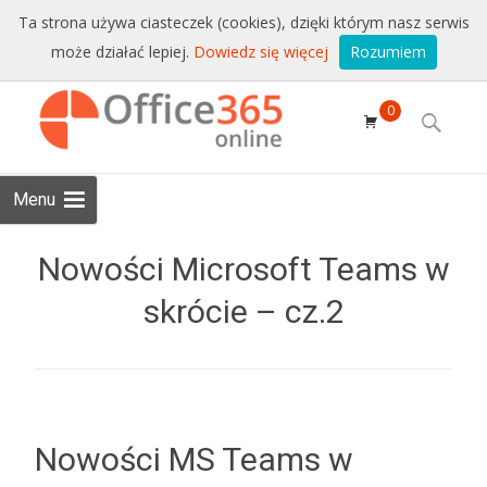
Sprzedaż i wsparcie:
+48 228771525
Ta strona używa ciasteczek (cookies), dzięki którym nasz serwis
może działać lepiej.
Dowiedz się więcej
Rozumiem
Email:
sklep@conet.pl
Skip to
0
content
Search
for:
Menu
Nowości Microsoft Teams w
skrócie – cz.2
Nowości MS Teams w