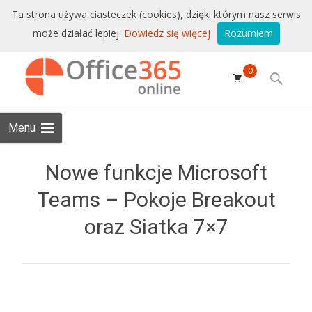
Sprzedaż i wsparcie:
+48 228771525
Ta strona używa ciasteczek (cookies), dzięki którym nasz serwis
może działać lepiej.
Dowiedz się więcej
Rozumiem
Email:
sklep@conet.pl
Skip to
0
content
Search
for:
Menu
Nowe funkcje Microsoft
Teams – Pokoje Breakout
oraz Siatka 7×7