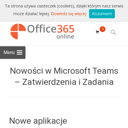
Sprzedaż i wsparcie:
+48 228771525
Ta strona używa ciasteczek (cookies), dzięki którym nasz serwis
może działać lepiej.
Dowiedz się więcej
Rozumiem
Email:
sklep@conet.pl
Skip to
0
content
Search
for:
Menu
Nowości w Microsoft Teams
– Zatwierdzenia i Zadania
Nowe aplikacje