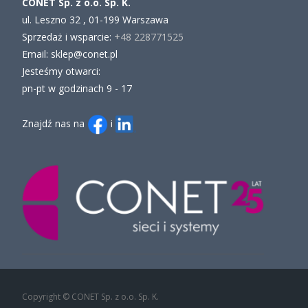
CONET Sp. z o.o. Sp. K.
ul. Leszno 32 , 01-199 Warszawa
Sprzedaż i wsparcie:
+48 228771525
Email: sklep@conet.pl
Jesteśmy otwarci:
pn-pt w godzinach 9 - 17
Znajdź nas na
i
Copyright © CONET Sp. z o.o. Sp. K.