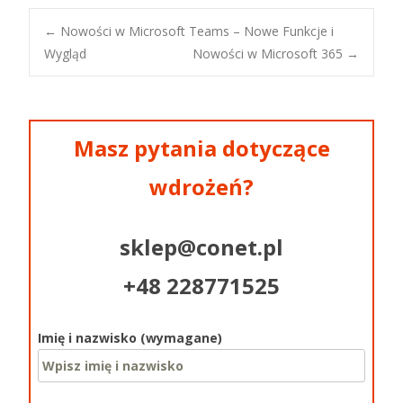
←
Nowości w Microsoft Teams – Nowe Funkcje i
Wygląd
Nowości w Microsoft 365
→
Post navigation
Masz pytania dotyczące
wdrożeń?
sklep@conet.pl
+48 228771525
Imię i nazwisko (wymagane)