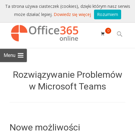
Sprzedaż i wsparcie:
+48 228771525
Ta strona używa ciasteczek (cookies), dzięki którym nasz serwis
może działać lepiej.
Dowiedz się więcej
Rozumiem
Email:
sklep@conet.pl
Skip to
0
content
Search
for:
Menu
Rozwiązywanie Problemów
w Microsoft Teams
Nowe możliwości